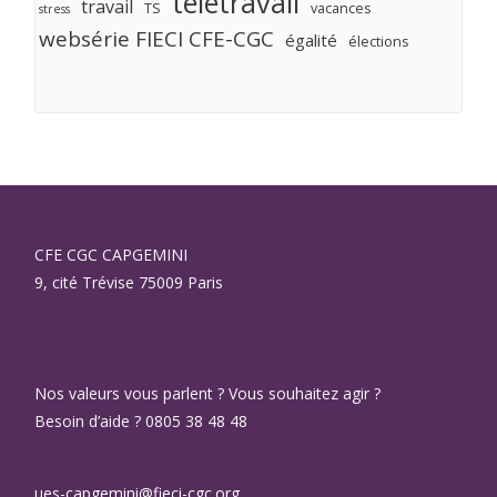
télétravail
travail
TS
vacances
stress
websérie FIECI CFE-CGC
égalité
élections
CFE CGC CAPGEMINI
9, cité Trévise 75009 Paris
Nos valeurs vous parlent ? Vous souhaitez agir ?
Besoin d’aide ? 0805 38 48 48
ues-capgemini@fieci-cgc.org