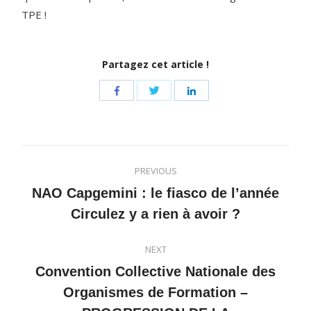
TPE !
Partagez cet article !
Share
Share
Share
with
with
with
Twitter
Facebook
LinkedIn
POST
PREVIOUS
NAVIGATION
NAO Capgemini : le fiasco de l’année
Previous
Circulez y a rien à avoir ?
post:
NEXT
Convention Collective Nationale des
Organismes de Formation –