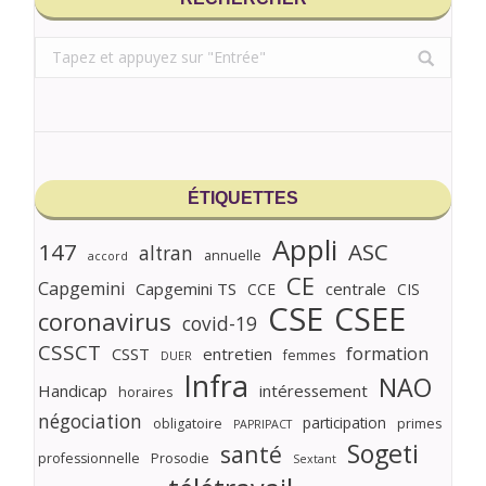
Search:
ÉTIQUETTES
Appli
147
ASC
altran
annuelle
accord
CE
Capgemini
Capgemini TS
centrale
CCE
CIS
CSE
CSEE
coronavirus
covid-19
CSSCT
formation
CSST
entretien
femmes
DUER
Infra
NAO
Handicap
intéressement
horaires
négociation
participation
obligatoire
primes
PAPRIPACT
Sogeti
santé
professionnelle
Prosodie
Sextant