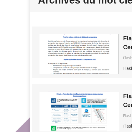
Archives du mot clé
Fl
Ce
Flas
Flas
Fl
Cen
Flas
Flas