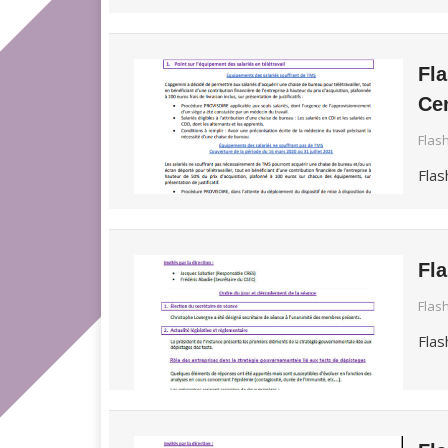
Fl
Cen
Flas
Flas
Fl
Flas
Flas