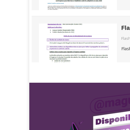
Fl
Flas
Flas