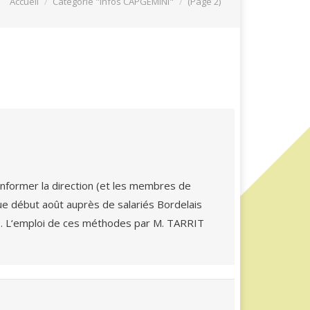
Accueil
Catégorie "Infos CAPGEMINI"
(Page 2)
nformer la direction (et les membres de
enue début août auprès de salariés Bordelais
ED. L‘emploi de ces méthodes par M. TARRIT