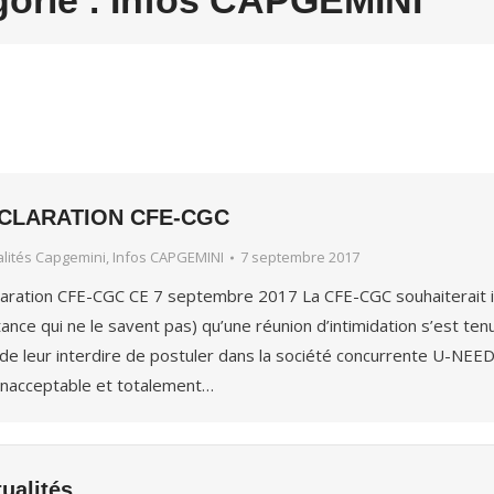
gorie :
Infos CAPGEMINI
CLARATION CFE-CGC
alités Capgemini
,
Infos CAPGEMINI
7 septembre 2017
aration CFE-CGC CE 7 septembre 2017 La CFE-CGC souhaiterait i
stance qui ne le savent pas) qu’une réunion d’intimidation s’est t
 de leur interdire de postuler dans la société concurrente U-NE
inacceptable et totalement…
ualités