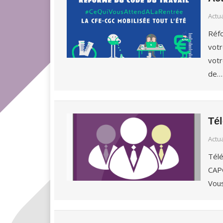
Actu
Réfo
votr
votr
de…
Té
Actu
Tél
CAPG
Vous