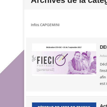
Archives de la caté
Infos CAPGEMINI
DE
Actu
Décl
l’in
afin
est 
Act