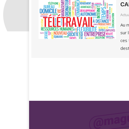
CAP
Actu
Au m
sur 
ces 
dest